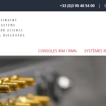
+33 (0)3 90 40 54 00
CONSOLES IRM / RMN
SYSTÈMES I
N CUSTOMISABLE
PRÉSENTATION DES LOGICIELS