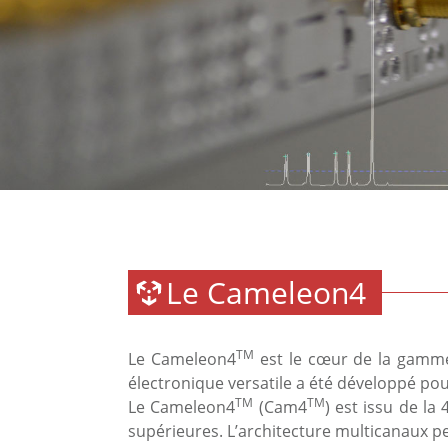
Le Cameleon4
TM
Le Cameleon4
est le cœur de la gamme
électronique versatile a été développé pou
TM
TM
Le Cameleon4
(Cam4
) est issu de la 
supérieures. L’architecture multicanaux p