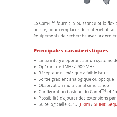
TM
​Le Cam4
fournit la puissance et la fle
pointe, pour remplacer du matériel obsol
équipements de recherche avec la dernièr
Principales caractéristiques
Linux intégré opérant sur un système 
Opérant de 1MHz à 900 MHz
Récepteur numérique à faible bruit
Sortie gradient analogique ou optique
Observation multi-canal simultanée
TM
Configuration basique du Cam4
: 4 é
Possibilité d’ajouter des extensions pa
2
Suite logicielle RS
D (
PRim
/
SPINit
,
Sequ