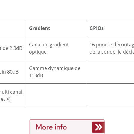
Gradient
GPIOs
Canal de gradient
16 pour le déroutag
t de 2.3dB
optique
de la sonde, le dé
Gamme dynamique de
ain 80dB
113dB
ulti canal
et X)