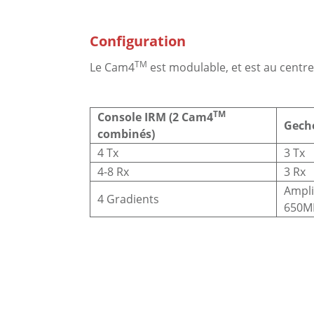
Configuration
TM
Le Cam4
est modulable, et est au centr
TM
Console IRM (2 Cam4
Gech
combinés)
4 Tx
3 Tx
4-8 Rx
3 Rx
Ampli
4 Gradients
650M