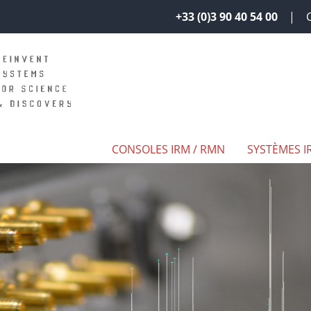
+33 (0)3 90 40 54 00
CONSOLES IRM / RMN
SYSTÈMES I
N CUSTOMISABLE
PRÉSENTATION DES LOGICIELS